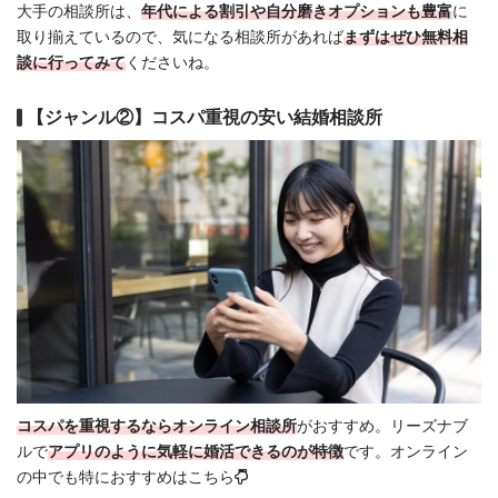
大手の相談所は、
年代による割引や自分磨きオプションも豊富
に
取り揃えているので、気になる相談所があれば
まずはぜひ無料相
談に行ってみて
くださいね。
【ジャンル②】コスパ重視の安い結婚相談所
コスパを重視するならオンライン相談所
がおすすめ。リーズナブ
ルで
アプリのように気軽に婚活できる
のが特徴
です。オンライン
の中でも特におすすめはこちら