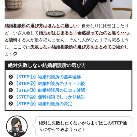
結婚相談所の選び方はほんとに難しい
。自分なりに比較はしたけ
ど、いざ入会して
婚活がはじまると「全然思ってたのと違う･･･」
と後悔
する人が後を絶ちません。そんな人がひとりでも減るよう
に、ここでは
失敗しない結婚相談所の選び方をまとめてご紹介
し
ます
絶対失敗しない結婚相談所の選び方
【STEP①】結婚相談所の基本理解
【STEP②】結婚相談所のサイト比較
【STEP③】結婚相談所の口コミ確認
【STEP④】無料相談でしっかり検討
【STEP⑤】結婚相談所の決定
絶対に失敗したくないからまずはこのSTEP
通
りにやってみようっと！