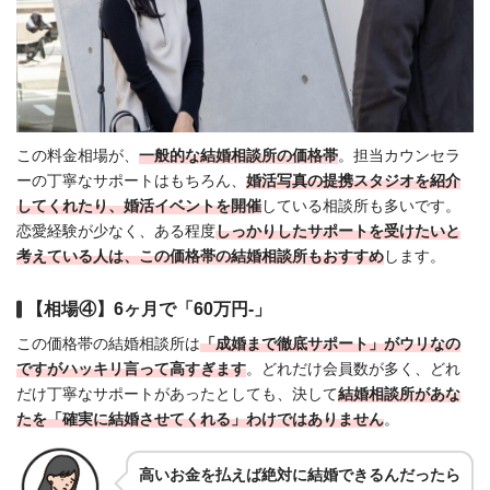
この料金相場が、
一般的な結婚相談所の価格帯
。担当カウンセラ
ーの丁寧なサポートはもちろん、
婚活写真の提携スタジオを紹介
してくれたり、
婚活イベントを開催
している相談所も多いです。
恋愛経験が少なく、ある程度
しっかりしたサポートを受けたいと
考えている人は、この価格帯の結婚相談所もおすすめ
します。
【相場④】6ヶ月で「60万円-」
この価格帯の結婚相談所は
「成婚まで徹底サポート」がウリなの
ですがハッキリ言って高すぎます
。どれだけ会員数が多く、どれ
だけ丁寧なサポートがあったとしても、決して
結婚相談所があな
たを「確実に結婚させてくれる」わけではありません
。
高いお金を払えば絶対に結婚できるんだったら