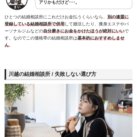
アリかもだけど･･･。
ひとつの結婚相談所にこれだけお金払うくらいなら、
別の連盟に
登録している結婚相談所で併用
して婚活したり、痩身エステやパ
ーソナルジムなどの
自分磨きにお金をかけたほうが絶対にいい
で
す。なのでこの価格帯の結婚相談所は
基本的におすすめしませ
ん
。
川越の結婚相談所 / 失敗しない選び方