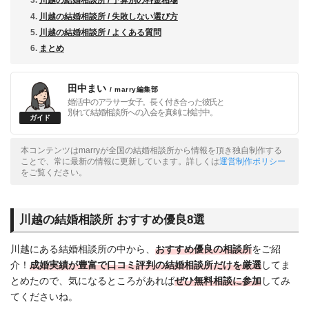
川越の結婚相談所 / 失敗しない選び方
川越の結婚相談所 / よくある質問
まとめ
田中まい
/ marry編集部
婚活中のアラサー女子。長く付き合った彼氏と
別れて結婚相談所への入会を真剣に検討中。
本コンテンツはmarryが全国の結婚相談所から情報を頂き独自制作する
ことで、常に最新の情報に更新しています。詳しくは
運営制作ポリシー
をご覧ください。
川越の結婚相談所 おすすめ優良8選
川越にある結婚相談所の中から、
おすすめ優良の相談所
をご紹
介！
成婚実績が豊富で
口コミ評判の結婚相談所だけを厳選
してま
とめたので、気になるところがあれば
ぜひ無料相談に参加
してみ
てくださいね。