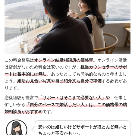
この料金相場は
オンライン結婚相談所の価格帯
。オンライン婚活
は店舗がないため料金は安いのですが、
担当カウンセラーのサポ
ートは基本的には無し
、あったとしても簡易的なものと考えまし
ょう。
婚活お見合い写真や自己紹介文も自分で準備
する必要があ
ります。
恋愛経験が豊富で
「サポートはそこまで必要ない人」
や
、仕事も
忙しいから
「自分のペースで婚活したい人」は、この価格帯の結
婚相談所がおすすめ
です。
安いのは嬉しいけどサポートがほとんど無いと
ちょっと不安かも･･･。