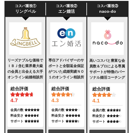
コスパ重視①
コスパ重視②
コスパ重視③
リングベル
エン婚活
naco-do
リーズナブルな価格で
専任アドバイザーのサ
高いコスパと豊富な会
ＩＢＪ含む業界最大級
ポートと全額返金保証
員数＆プロによる専属
の会員と出会える大手
がついた成婚実績ＮＯ
サポートが特徴のパー
オンライン結婚相談所
１のオンライン相談所
ソナル婚活コーチング
総合評価
総合評価
総合評価
4.7
4.3
4.1
会員の数
会員の数
会員の数
料金安さ
料金安さ
料金安さ
サポート
サポート
サポート