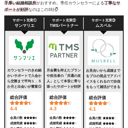
手厚い結婚相談所
がおすすめ。専任カウンセラーによる
丁寧なサ
ポートが好評
なのはこの3社
サポート充実①
サポート充実②
サポート充実③
サンマリエ
TMSパートナー
ムスベル
カウンセラーのきめ細
月会費を抑えたプラン
お見合いから成婚まで
かいサポートで入会か
や担当者の「共通の友
をプロの視点でアドバ
ら交際まで平均１．５
人」として本音に寄り
イスをくれるので自信
か月と出会いが豊富◎
添ったサポートが好評
をもって婚活ができる
総合評価
総合評価
総合評価
4.4
4.3
4.1
会員の数
会員の数
会員の数
成婚実績
成婚実績
成婚実績