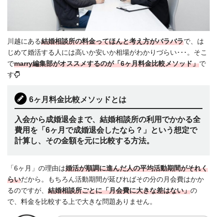
川越にある
結婚相談所の料金ってほんと考え方がバラバラ
で、は
じめて婚活する人には高いか安いか相場がわかりづらい･･･。そこ
で
marry編集部がオススメするのが「6ヶ月料金比較メソッド」
で
す
6ヶ月料金比較メソッドとは
入会から成婚退会まで、結婚相談所の利用でかかる全
費用を「6ヶ月で成婚退会したなら？」という想定で
計算し、その金額を元に比較する方法。
「6ヶ月」の理由は
婚活が順調に進んだ人の平均活動期間がそれく
らい
だから。もちろん活動期間が延びればその分の月会費はかか
るのですが、
結婚相談所ごとに「月会費に大きな差はない」
の
で、料金を比較する上で大きな問題ありません。