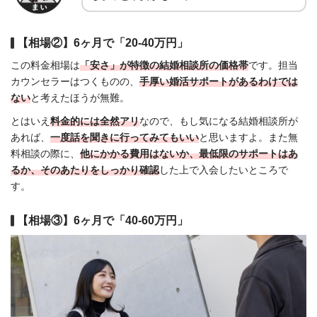
【相場②】6ヶ月で「20-40万円」
この料金相場は
「安さ」が特徴の結婚相談所の価格帯
です。担当
カウンセラーはつくものの、
手厚い婚活サポートがあるわけでは
ない
と考えたほうが無難。
とはいえ
料金的には全然アリ
なので、もし気になる結婚相談所が
あれば、
一度話を聞きに行ってみてもいい
と思いますよ。また無
料相談の際に、
他にかかる費用はないか、最低限のサポートはあ
るか、そのあたりをしっかり確認
した上で入会したいところで
す。
【相場③】6ヶ月で「40-60万円」