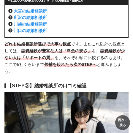
大宮の結婚相談所
所沢の結婚相談所
川越の結婚相談所
川口の結婚相談所
どれも結婚相談所選びで大事な観点
です。またこれ以外の観点と
しては、
恋愛経験が豊富な人は「料金の安さ」
を、
恋愛経験が少
ない人は「サポートの質」
を、それぞれ軸に比較するのもあり。
ここで5社くらいまで
候補を絞れたら次のSTEPへ
と進みましょ
う。
【STEP③】結婚相談所の口コミ確認
目次に
戻る