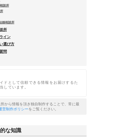
結婚相談所
談所
阪の結婚相談所
相談所
ンライン
ない選び方
る質問
イドとして信頼できる情報をお届けするた
当しています。
相談所から情報を頂き独自制作することで、常に最
運営制作ポリシー
をご覧ください。
本的な知識