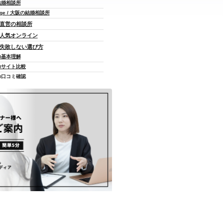
の結婚相談所
iage / 大阪の結婚相談所
/ 直営の相談所
/ 人気オンライン
/ 失敗しない選び方
の基本理解
のサイト比較
の口コミ確認
しっかり検討
の決定
/ よくある質問
男女比は?
活動期間は？
利用者層は？
サクラはいるの？
結婚できますか？
なぜ高いのですか？
アプリどっちがいい？
どんな人が多いですか？
人気がある男性特徴は？
人気がある女性特徴は？