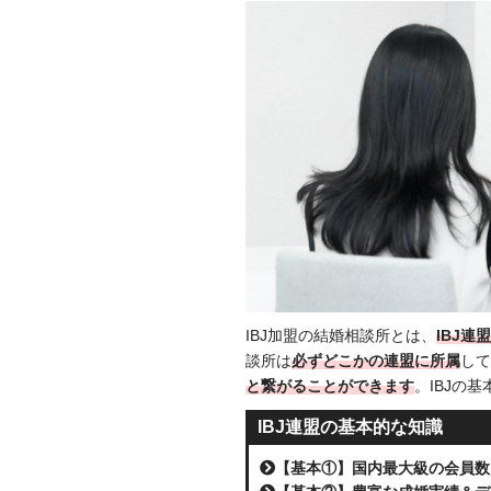
IBJ加盟の結婚相談所とは、
IBJ
談所は
必ずどこかの連盟に所属
して
と繋がることができます
。IBJの
IBJ連盟の基本的な知識
【基本①】国内最大級の会員数