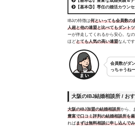
【基本②】豊富な成婚実績＆デ
【基本③】専任の婚活カウンセ
IBJの特徴は
何といっても会員数の
人超と他の連盟と比べてもダントツ
ーが伴走してくれるから安心。なの
ほど
とても人気の高い連盟
なんです
会員数がダン
っちゃうね
大阪のIBJ結婚相談所 / お
大阪のIBJ加盟の結婚相談所
から、
豊富で口コミ評判の結婚相談所を厳
れば
まずは無料相談に申し込んでみ