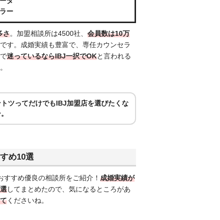
ータ
ラー
多さ
。加盟相談所は4500社、
会員数は10万
です。成婚実績も豊富で、専任カウンセラ
で
迷っているならIBJ一択でOK
と言われる
。
トツってだけでもIBJ加盟店を選びたくな
ー。
すすめ10選
おすすめ優良の相談所をご紹介！
成婚実績が
選
してまとめたので、気になるところがあ
て
くださいね。