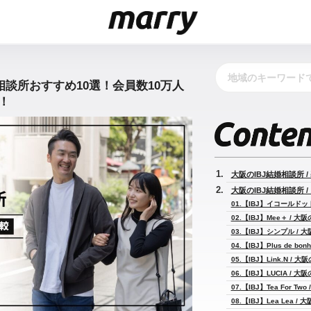
婚相談所おすすめ10選！会員数10万人
！
大阪のIBJ結婚相談所 
大阪のIBJ結婚相談所 /
01.【IBJ】イコールドッ
02.【IBJ】Mee＋ / 
03.【IBJ】シンプル /
04.【IBJ】Plus de b
05.【IBJ】Link.N /
06.【IBJ】LUCIA / 
07.【IBJ】Tea For T
08.【IBJ】Lea Lea 