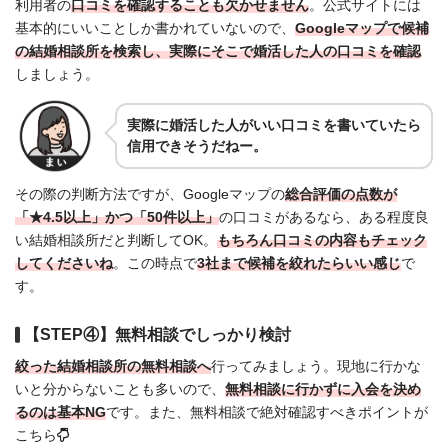
利用者の
口コミを確認することも欠かせません
。公式サイトには
基本的にいいことしか書かれていないので、
Googleマップで候補
の結婚相談所を検索し、実際にそこで婚活した人の口コミを確認
しましょう。
実際に婚活した人がいい口コミを書いていたら
信用できそうだねー。
その際の判断方法ですが、Googleマップの
総合評価の点数が
「★4.5以上」かつ「50件以上」
の口コミがあるなら、ある程度良
い結婚相談所だと判断してOK。
もちろん口コミの内容もチェック
してくださいね
。この時点で
3社まで候補を絞れたらいい感じ
で
す。
【STEP④】無料相談でしっかり検討
絞った結婚相談所の無料相談へ
行ってみましょう。現地に行かな
いと分からないことも多いので、
無料相談に行かずに入会を決め
るのは基本NG
です。また、無料相談で絶対確認すべきポイントが
こちら