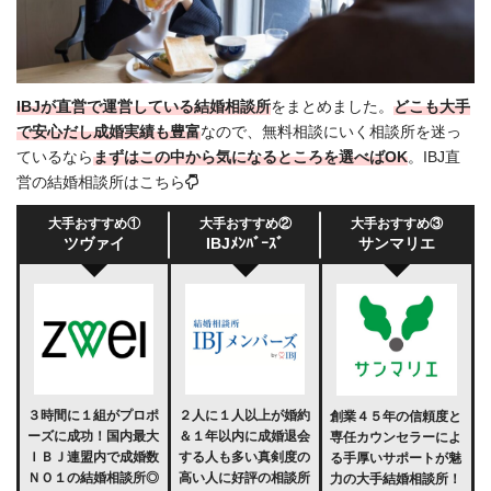
IBJが直営で運営している結婚相談所
をまとめました。
どこも大手
で安心だし成婚実績も豊富
なので、無料相談にいく相談所を迷っ
ているなら
まずはこの中から気になるところを選べばOK
。IBJ直
営の結婚相談所はこちら
大手おすすめ①
大手おすすめ②
大手おすすめ③
ツヴァイ
IBJﾒﾝﾊﾞｰｽﾞ
サンマリエ
３時間に１組がプロポ
２人に１人以上が婚約
創業４５年の信頼度と
ーズに成功！国内最大
＆１年以内に成婚退会
専任カウンセラーによ
ＩＢＪ連盟内で成婚数
する人も多い真剣度の
る手厚いサポートが魅
ＮＯ１の結婚相談所◎
高い人に好評の相談所
力の大手結婚相談所！