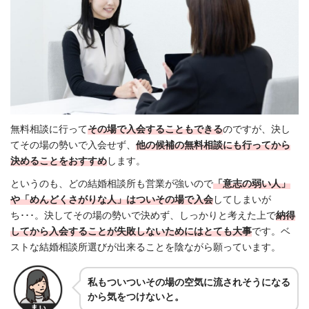
無料相談に行って
その場で入会することもできる
のですが、決し
てその場の勢いで入会せず、
他の候補の無料相談にも行ってから
決めることをおすすめ
します。
というのも、どの結婚相談所も営業が強いので
「意志の弱い人」
や「めんどくさがりな人」はついその場で入会
してしまいが
ち･･･。決してその場の勢いで決めず、しっかりと考えた上で
納得
してから入会することが失敗しないためにはとても大事
です。ベ
ストな結婚相談所選びが出来ることを陰ながら願っています。
私もついついその場の空気に流されそうになる
から気をつけないと。