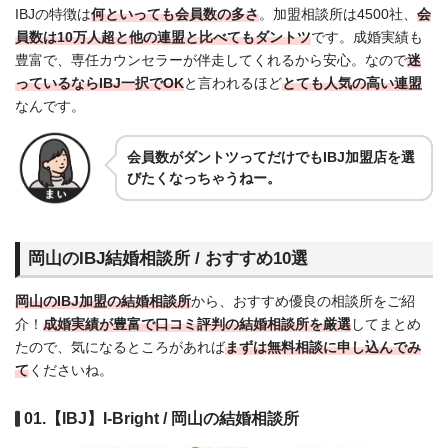
IBJの特徴は
何といっても会員数の多さ
。加盟相談所は4500社、
会
員数は10万人超と他の連盟と比べてもダントツ
です。成婚実績も
豊富で、専任カウンセラーが伴走してくれるから安心。なので
迷
っているならIBJ一択でOK
と言われるほど
とても人気の高い連盟
なんです。
会員数がダントツってだけでもIBJ加盟店を選
びたくなっちゃうねー。
岡山のIBJ結婚相談所 / おすすめ10選
岡山のIBJ加盟の結婚相談所
から、おすすめ優良の相談所をご紹
介！
成婚実績が豊富で口コミ評判の結婚相談所を厳選
してまとめ
たので、気になるところがあれば
まずは無料相談に申し込んでみ
て
くださいね。
01.【IBJ】I-Bright / 岡山の結婚相談所