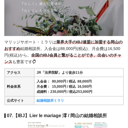
マリッジサポート・ミラリは
業界大手のIBJ連盟に加盟する岡山の
おすすめ
結婚相談所。入会金は88,000円(税込)、月会費は16,500
円(税込)から。
全国の
IBJ会員と繋がることができ、出会いのチャ
ンス
も豊富です
アクセス
JR「法界院駅」より徒歩11分
入会金： 80,000円 / 税込 88,000円
料金体系
月会費： 15,000円 / 税込 16,500円
成婚料：230,000円 / 税込253,000円
公式サイト
結婚相談所ミラリ
07.【IBJ】Lier le mariage 澪 / 岡山の結婚相談所