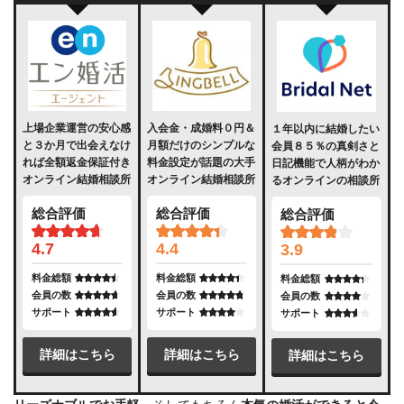
上場企業運営の安心感
入会金・成婚料０円＆
１年以内に結婚したい
と３か月で出会えなけ
月額だけのシンプルな
会員８５％の真剣さと
れば全額返金保証付き
料金設定が話題の大手
日記機能で人柄がわか
オンライン結婚相談所
オンライン結婚相談所
るオンラインの相談所
総合評価
総合評価
総合評価
4.7
4.4
3.9
料金総額
料金総額
料金総額
会員の数
会員の数
会員の数
サポート
サポート
サポート
詳細はこちら
詳細はこちら
詳細はこちら