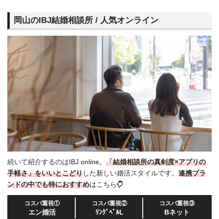
岡山のIBJ結婚相談所 / 人気オンライン
続いて紹介するのはIBJ online。
「結婚相談所の真剣度×アプリの
手軽さ」をいいとこどり
した新しい婚活スタイルです。
連携ブラ
ンドの中でも特におすすめ
はこちら
コスパ重視①
コスパ重視②
コスパ重視③
エン婚活
ﾘﾝｸﾞﾍﾞﾙL
Bネット