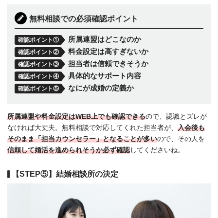
無料相談での必須確認ポイント
所属連盟はどこなのか
確認ポイント①
料金設定は高すぎないか
確認ポイント②
担当者は信頼できそうか
確認ポイント③
具体的なサポート内容
確認ポイント④
なにが成婚の定義か
確認ポイント⑤
所属連盟や料金設定はWEB上でも確認できる
ので、認識とズレが
なければ大丈夫。無料相談で対応してくれた担当者が、
入会後も
そのまま「担当カウンセラー」となることが多い
ので、その人を
信頼して婚活を進められそうか必ず確認
してくださいね。
【STEP⑤】結婚相談所の決定