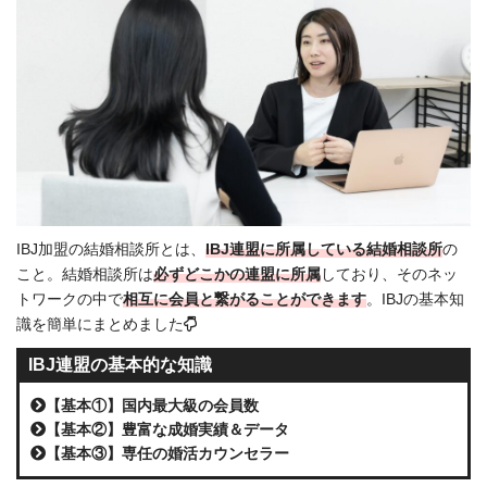
IBJ加盟の結婚相談所とは、
IBJ連盟に所属している結婚相談所
の
こと。結婚相談所は
必ずどこかの連盟に所属
しており、そのネッ
トワークの中で
相互に会員と繋がることができます
。IBJの基本知
識を簡単にまとめました
IBJ連盟の基本的な知識
【基本①】国内最大級の会員数
【基本②】豊富な成婚実績＆データ
【基本③】専任の婚活カウンセラー