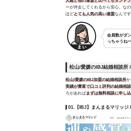
人超と他の連盟と比べてもダントツ
ーが伴走してくれるから安心。なの
ほど
とても人気の高い連盟
なんです
会員数がダン
っちゃうね
松山/愛媛のIBJ結婚相談所 
松山/愛媛のIBJ加盟の結婚相談所
か
実績が豊富で口コミ評判の結婚相談
ろがあれば
まずは無料相談に申し込
01.【IBJ】まんまるマリッジ