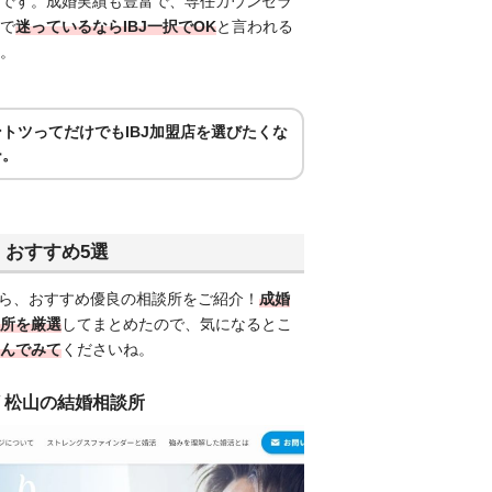
です。成婚実績も豊富で、専任カウンセラ
で
迷っているならIBJ一択でOK
と言われる
。
トツってだけでもIBJ加盟店を選びたくな
ー。
/ おすすめ5選
ら、おすすめ優良の相談所をご紹介！
成婚
所を厳選
してまとめたので、気になるとこ
んでみて
くださいね。
 / 松山の結婚相談所