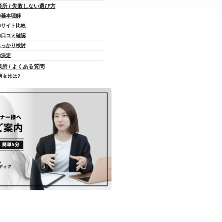
談所 / 失敗しない選び方
の基本理解
のサイト比較
の口コミ確認
しっかり検討
の決定
談所 / よくある質問
男女比は?
活動期間は？
利用者層は？
サクラはいるの？
結婚できますか？
なぜ高いのですか？
アプリどっちがいい？
どんな人が多いですか？
人気がある男性特徴は？
人気がある女性特徴は？