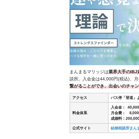
まんまるマリッジは
業界大手のIB
談所。入会金は44,000円(税込)、月
繋がることができ、出会いのチャン
アクセス
バス停「登道」
入会金： 40,000
料金体系
月会費： 8,000円
成婚料：200,000
公式サイト
結婚相談所まん