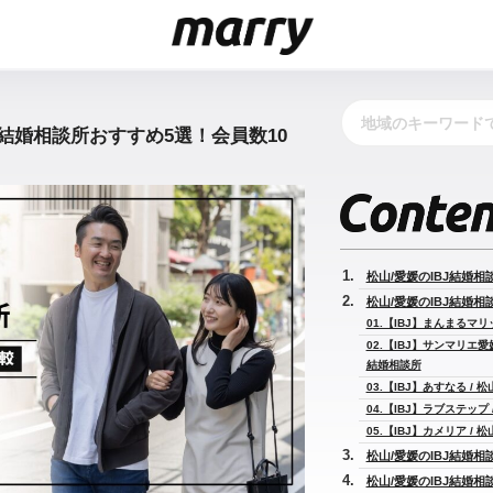
BJ結婚相談所おすすめ5選！会員数10
松山/愛媛のIBJ結婚相
松山/愛媛のIBJ結婚相談
01.【IBJ】まんまるマリ
02.【IBJ】サンマリエ
結婚相談所
03.【IBJ】あすなる /
04.【IBJ】ラブステップ
05.【IBJ】カメリア /
松山/愛媛のIBJ結婚相
松山/愛媛のIBJ結婚相