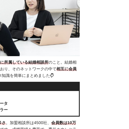
連盟に所属している結婚相談所
のこと。結婚相
おり、そのネットワークの中で
相互に会員
基本知識を簡単にまとめました
ータ
ラー
多さ
。加盟相談所は4500社、
会員数は10万