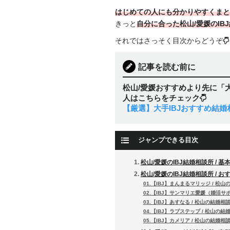
はじめての人にも分かりやすくまと
きっと
自分に合った松山/愛媛のIB
それではさっそく目次からどうぞ
記事を読む前に
松山/愛媛おすすめより先に「
人はこちらをチェック
【厳選】大手IBJおすすめ結婚
ジャンプできる目次
松山/愛媛のIBJ結婚相談所 / 
松山/愛媛のIBJ結婚相談所 / お
01.【IBJ】まんまるマリッジ / 松
02.【IBJ】サンマリエ愛媛（婚活サ
03.【IBJ】あすなる / 松山の結婚相
04.【IBJ】ラブステップ / 松山の結
05.【IBJ】カメリア / 松山の結婚相