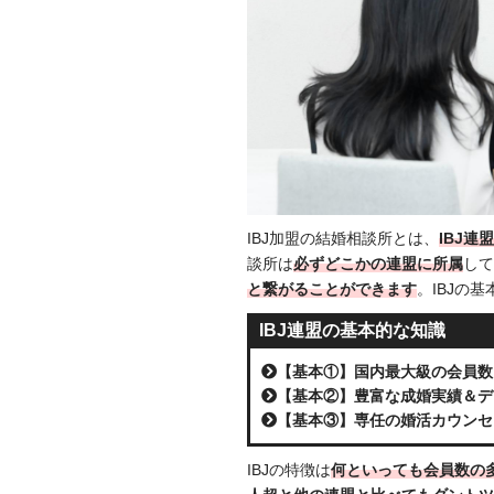
IBJ加盟の結婚相談所とは、
IBJ
談所は
必ずどこかの連盟に所属
して
と繋がることができます
。IBJの
IBJ連盟の基本的な知識
【基本①】国内最大級の会員数
【基本②】豊富な成婚実績＆デ
【基本③】専任の婚活カウンセ
IBJの特徴は
何といっても会員数の