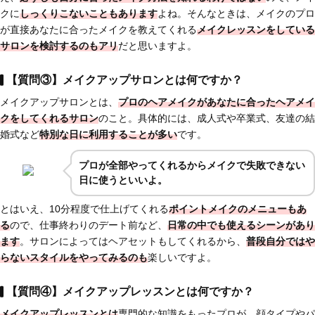
クに
しっくりこないこともあります
よね。そんなときは、メイクのプロ
が直接あなたに合ったメイクを教えてくれる
メイクレッスンをしている
サロンを検討するのもアリ
だと思いますよ。
【質問③】メイクアップサロンとは何ですか？
メイクアップサロンとは、
プロのヘアメイクがあなたに合ったヘアメイ
クをしてくれるサロン
のこと。具体的には、成人式や卒業式、友達の結
婚式など
特別な日に利用することが多い
です。
プロが全部やってくれるからメイクで失敗できない
日に使うといいよ。
とはいえ、10分程度で仕上げてくれる
ポイントメイクのメニューもあ
る
ので、仕事終わりのデート前など、
日常の中でも使えるシーンがあり
ます
。サロンによってはヘアセットもしてくれるから、
普段自分ではや
らないスタイルをやってみるのも
楽しいですよ。
【質問④】メイクアップレッスンとは何ですか？
メイクアップレッスンとは
専門的な知識をもったプロが、顔タイプやパ