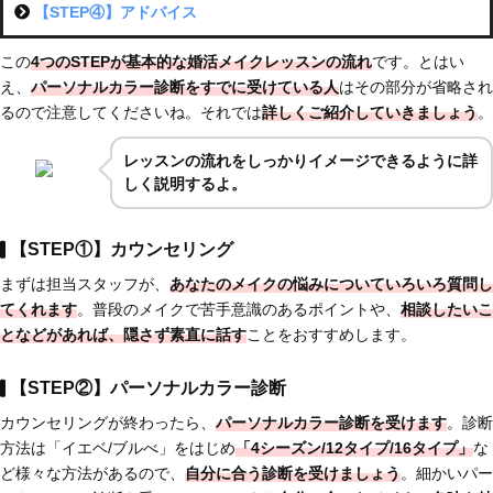
【STEP④】アドバイス
この
4つのSTEPが基本的な婚活メイクレッスンの流れ
です。とはい
え、
パーソナルカラー診断をすでに受けている人
はその部分が省略され
るので注意してくださいね。それでは
詳しくご紹介していきましょう
。
レッスンの流れをしっかりイメージできるように詳
しく説明するよ。
【STEP①】カウンセリング
まずは担当スタッフが、
あなたのメイクの悩みについていろいろ質問し
てくれます
。普段のメイクで苦手意識のあるポイントや、
相談したいこ
となどがあれば、隠さず素直に話す
ことをおすすめします。
【STEP②】パーソナルカラー診断
カウンセリングが終わったら、
パーソナルカラー診断を受けます
。診断
方法は「イエベ/ブルべ」をはじめ
「4シーズン/12タイプ/16タイプ」
な
ど様々な方法があるので、
自分に合う診断を受けましょう
。細かいパー