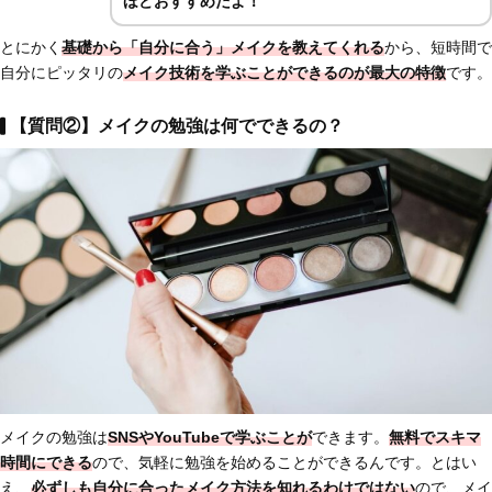
ほどおすすめだよ！
とにかく
基礎から「自分に合う」メイクを教えてくれる
から、短時間で
自分にピッタリの
メイク技術を学ぶことができるのが最大の特徴
です。
【質問②】メイクの勉強は何でできるの？
メイクの勉強は
SNSやYouTubeで学ぶことが
できます。
無料でスキマ
時間にできる
ので、気軽に勉強を始めることができるんです。とはい
え、
必ずしも自分に合ったメイク方法を知れるわけではない
ので、メイ