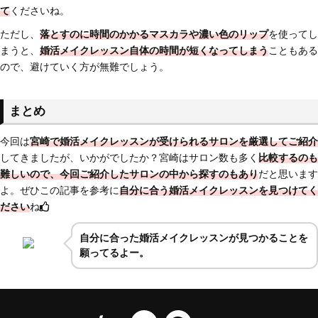
て
くださいね。
ただし、
落とすのに時間のかかるマスカラや濃い色のリップ
を使ってし
まうと、
婚活メイクレッスン自体の時間が短くなってしまう
こともある
ので、避けていく方が無難でしょう。
まとめ
今回は
宮崎で婚活メイクレッスンが受けられるサロン
を厳選してご紹介
してきましたが、いかがでしたか？宮崎はサロン数も多く
比較するのも
難しいので、今回ご紹介したサロンの中から探すのもあり
だと思います
よ。ぜひこの記事を参考に
自分に合う婚活メイクレッスンを見つけてく
ださい
ね
自分に合った婚活メイクレッスンが見つかることを
願ってるよー。