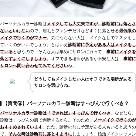
パーソナルカラー診断は
メイクしても大丈夫ですが、診断前には落とさ
ないといけない
ので、眉毛とファンデだけなどすぐに落とせる
最低限の
メイクで行くのがマナー
。気にならない人は、メイクなしでマスクをし
ていくのがいいでしょう。とはいえ
診断前に予定がある人はメイクをし
ている
と思うので、そんな人は早めにサロンに行って、
事前にメイクを
落とすようにしましょう
。オフできる場所があるか不安な人は、
事前に
サロンへ問い合わせてみてください
ね。
どうしてもメイクしたい人はオフできる場所がある
サロンを選ぼうね。
【質問⑨】パーソナルカラー診断はすっぴんで行くべき？
パーソナルカラー診断は
「できれば」すっぴんで行くべき
。なぜなら、
診断はすっぴんの肌で判断するから。そのため、
ノーメイクで行くのが
おすすめされています
。ただ、診断の前に予定がある人もいると思うの
で、
そんな時は診断前に落とす
ように
しましょう。婚活メイクレッスン