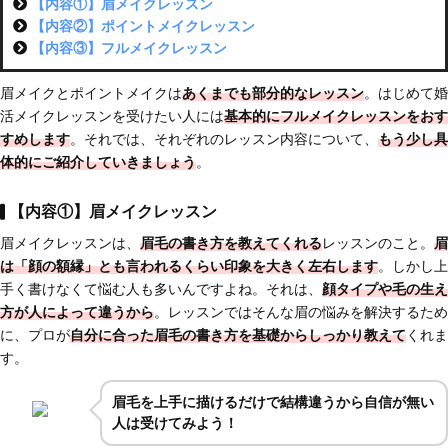
【内容①】眉メイクレッスン
【内容②】ポイントメイクレッスン
【内容③】フルメイクレッスン
眉メイクとポイントメイクは
あくまでも部分的なレッスン
。はじめて婚
活メイクレッスンを受けたい人には
基本的にフルメイクレッスンをおす
すめします
。それでは、それぞれのレッスン内容について、
もう少し具
体的にご紹介していきましょう
。
【内容①】眉メイクレッスン
眉メイクレッスンは、
眉毛の書き方を教えてくれる
レッスンのこと。
眉
は「顔の額縁」とも言われるくらい印象を大きく左右します
。しかし上
手く書けなくて悩む人も多いんですよね。それは、
顔タイプや毛の生え
方が人によって違うから
。レッスンではそんな眉の悩みを解決するため
に、プロが
自分に合った眉毛の書き方を基礎からしっかり教えて
くれま
す。
眉毛を上手に描けるだけで結構違うから自信が無い
人は受けてみよう！