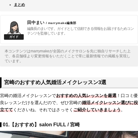
まとめ
田中まい
/ marrymake編集部
編集長のまいです。ガイドとして信頼できる情報をお届けするためコン
テンツを監修しています。
本コンテンツはmarrymakeが全国のメイクサロンを先に独自リサーチした上
で、各店舗様より変更情報をいただくことで常に最新情報での掲載を実現し
ています。
宮崎のおすすめ人気婚活メイクレッスン3選
宮崎の婚活メイクレッスンで
おすすめの人気レッスンを厳選
！口コミ優
良レッスンだけを選んだので、ぜひ宮崎の
婚活メイクレッスン選びに役
立てて
くださいね。それではさっそく
ご紹介していきましょう
。
01.【おすすめ】salon FULL / 宮崎