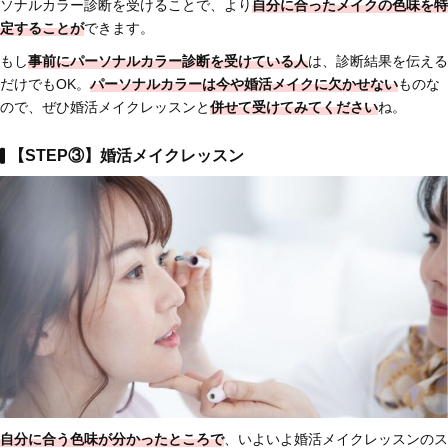
ソナルカラー診断を受けることで、より
自分に合ったメイクの色味を特
定することが
できます。
もし
事前にパーソナルカラー診断を受けている人
は、診断結果を伝える
だけでもOK。
パーソナルカラーは今や婚活メイクに欠かせない
ものな
ので、ぜひ婚活メイクレッスンと
併せて受けてみてください
ね。
【STEP③】婚活メイクレッスン
自分に合う色味が分かったところで
、いよいよ婚活メイクレッスンのス