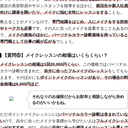
貨店の美容部員やサロンスタッフを指導するほかに、
就活生や新入社員
向けに講座を開いたり、メイクに悩む女性にレッスンをする
ことも。
教えることがメインなので、
専門知識をはじめ、人にメイクをする技術
やトーク力も必要
です。その人に合ったメイクを提案することもあるの
で、
メイクの資格のほかに、パーソナルカラー診断資格を持っていると
専門職として仕事の幅が広がる
でしょう。
【質問⑥】メイクレッスンの相場はいくらくらい？
メイクレッスンの相場は1回20,000円くらい
。この価格ではパーソナル
カラー診断が含まれた、
自分に合ったフルメイクのレッスン
をしてもら
えます。そのほかにも
ポイントメイクのレッスンがあり、その場合の料
金相場は6,000円ほど
。
それなりのお値段だからお財布と相談しながら決め
るのがいいかもね。
ただポイントメイクレッスンには
パーソナルカラー診断は含まれていな
い
ので、自分に合ったメイクを基礎から学びたい人は
フルメイクレッス
ンがおすすめ
。ぜひ、自分の
目的に合った婚活メイクレッスンを選んで