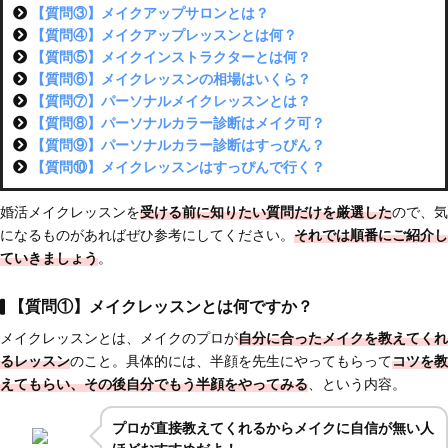
【質問③】メイクアップサロンとは？
【質問④】メイクアップレッスンとは何？
【質問⑤】メイクインストラクターとは何？
【質問⑥】メイクレッスンの相場はいくら？
【質問⑦】パーソナルメイクレッスンとは？
【質問⑧】パーソナルカラー診断はメイク可？
【質問⑨】パーソナルカラー診断はすっぴん？
【質問⑩】メイクレッスンはすっぴんで行く？
婚活メイクレッスンを
受ける前に知りたい質問だけを厳選した
ので、気
になるものがあればぜひ参考にしてください。
それでは順番にご紹介し
ていきましょう
。
【質問①】メイクレッスンとは何ですか？
メイクレッスンとは、メイクのプロが
自分に合ったメイクを教えてくれ
るレッスン
のこと。具体的には、半顔を先生にやってもらって
コツを教
えてもらい、その後自分でもう半顔をやってみる
、という内容。
プロが直接教えてくれるからメイクに自信
が無い人