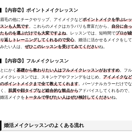
【内容②】ポイントメイクレッスン
眉毛の他にチークやリップ、アイメイクなど
ポイントメイクを学ぶレッ
スンも人気です
。これらのメイクはカラバリも豊富だから、
自分に合っ
たものを選ぶだけでも大変ですよね
。レッスンでは、短時間で
プロが
繰
り返しトレーニングしてくれるので安心
。婚活に活かせるメイクをして
みたい人は、
ぜひこのレッスンを受けてみてください
ね。
【内容③】フルメイクレッスン
とにかく
基礎から教わりたい人はフルメイクレッスンがおすすめ
。フル
メイクレッスンでは、スキンケアやファンデをはじめ、
アイメイクなど
のポイントメイクまで全て教えてくれます
。パーソナルカラーだけでな
く、
肌質や顔タイプなど総合的な観点から
アドバイスしてくれるので、
婚活メイクを
トータルで学びたい人はぜひ検討してください
ね。
婚活メイクレッスンのよくある流れ