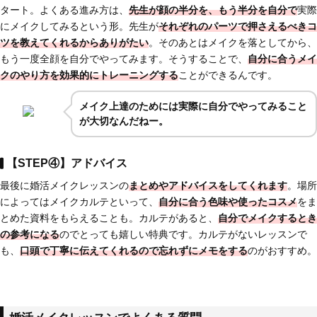
タート。よくある進み方は、
先生が顔の半分を、もう半分を自分で
実際
にメイクしてみるという形。先生が
それぞれのパーツで押さえるべきコ
ツを教えてくれる
からありがたい
。そのあとはメイクを落としてから、
もう一度全顔を自分でやってみます。そうすることで、
自分に合うメイ
クのやり方を効果的にトレーニングする
ことができるんです。
メイク上達のためには実際に自分でやってみること
が大切なんだねー。
【STEP④】アドバイス
最後に婚活メイクレッスンの
まとめやアドバイスをしてくれます
。場所
によってはメイクカルテといって、
自分に合う色味や使ったコスメ
をま
とめた資料をもらえることも。カルテがあると、
自分でメイクするとき
の参考になる
のでとっても嬉しい特典です。カルテがないレッスンで
も、
口頭で丁寧に伝えてくれるので忘れずにメモをする
のがおすすめ。