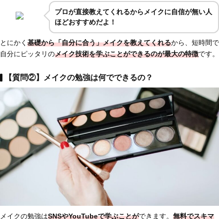
プロが直接教えてくれるからメイクに自信
が無い人
ほどおすすめだよ！
とにかく
基礎から「自分に合う」メイクを教えてくれる
から、短時間で
自分にピッタリの
メイク技術を学ぶことができるのが最大の特徴
です。
【質問②】メイクの勉強は何でできるの？
メイクの勉強は
SNSやYouTubeで学ぶことが
できます。
無料でスキマ