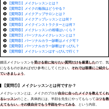
【質問①】メイクレッスンとは？
【質問②】メイクの勉強はどうやる？
【質問③】メイクアップサロンとは？
【質問④】メイクアップレッスンとは何？
【質問⑤】メイクインストラクターとは何？
【質問⑥】メイクレッスンの相場はいくら？
【質問⑦】パーソナルメイクレッスンとは？
【質問⑧】パーソナルカラー診断はメイク可？
【質問⑨】パーソナルカラー診断はすっぴん？
【質問⑩】メイクレッスンはすっぴんで行く？
婚活メイクレッスンを
受ける前に知りたい質問だけを厳選した
ので、気
になるものがあればぜひ参考にしてください。
それでは順番にご紹介し
ていきましょう
。
【質問①】メイクレッスンとは何ですか？
メイクレッスンとは、メイクのプロが
自分に合ったメイクを教えてくれ
るレッスン
のこと。具体的には、半顔を先生にやってもらって
コツを教
えてもらい、その後自分でもう半顔をやってみる
、という内容。