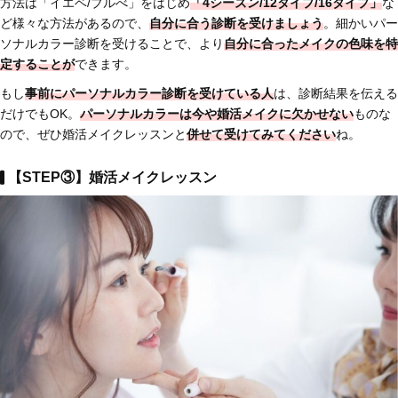
方法は「イエベ/ブルべ」をはじめ
「4シーズン/12タイプ/16タイプ」
な
ど様々な方法があるので、
自分に合う診断を受けましょう
。細かいパー
ソナルカラー診断を受けることで、より
自分に合ったメイクの色味を特
定することが
できます。
もし
事前にパーソナルカラー診断を受けている人
は、診断結果を伝える
だけでもOK。
パーソナルカラーは今や婚活メイクに欠かせない
ものな
ので、ぜひ婚活メイクレッスンと
併せて受けてみてください
ね。
【STEP③】婚活メイクレッスン