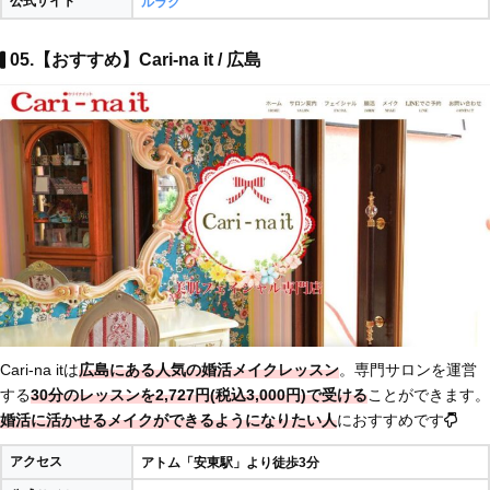
公式サイト
ルラク
05.【おすすめ】Cari-na it / 広島
Cari-na itは
広島にある人気の婚活メイクレッスン
。専門サロンを運営
する
30分のレッスンを2,727円(税込3,000円)で受ける
ことができます。
婚活に活かせるメイクができるようになりたい人
におすすめです
アクセス
アトム「安東駅」より徒歩3分