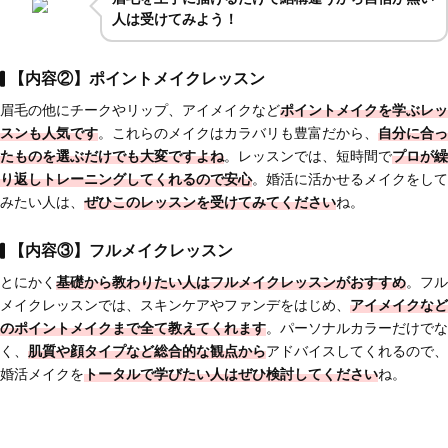
人は受けてみよう！
【内容②】ポイントメイクレッスン
眉毛の他にチークやリップ、アイメイクなど
ポイントメイクを学ぶレッ
スンも人気です
。これらのメイクはカラバリも豊富だから、
自分に合っ
たものを選ぶだけでも大変ですよね
。レッスンでは、短時間で
プロが
繰
り返しトレーニングしてくれるので安心
。婚活に活かせるメイクをして
みたい人は、
ぜひこのレッスンを受けてみてください
ね。
【内容③】フルメイクレッスン
とにかく
基礎から教わりたい人はフルメイクレッスンがおすすめ
。フル
メイクレッスンでは、スキンケアやファンデをはじめ、
アイメイクなど
のポイントメイクまで全て教えてくれます
。パーソナルカラーだけでな
く、
肌質や顔タイプなど総合的な観点から
アドバイスしてくれるので、
婚活メイクを
トータルで学びたい人はぜひ検討してください
ね。