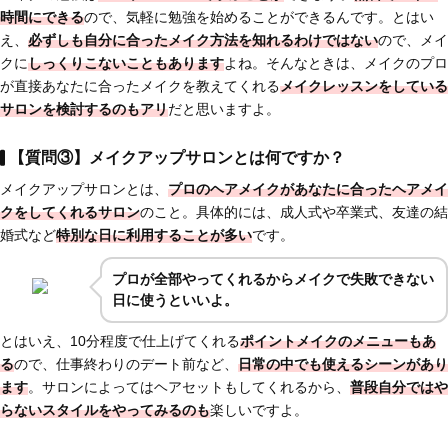
時間にできる
ので、気軽に勉強を始めることができるんです。とはい
え、
必ずしも自分に合ったメイク方法を知れるわけではない
ので、メイ
クに
しっくりこないこともあります
よね。そんなときは、メイクのプロ
が直接あなたに合ったメイクを教えてくれる
メイクレッスンをしている
サロンを検討するのもアリ
だと思いますよ。
【質問③】メイクアップサロンとは何ですか？
メイクアップサロンとは、
プロのヘアメイクがあなたに合ったヘアメイ
クをしてくれるサロン
のこと。具体的には、成人式や卒業式、友達の結
婚式など
特別な日に利用することが多い
です。
プロが全部やってくれるからメイクで失敗できない
日に使うといいよ。
とはいえ、10分程度で仕上げてくれる
ポイントメイクのメニューもあ
る
ので、仕事終わりのデート前など、
日常の中でも使えるシーンがあり
ます
。サロンによってはヘアセットもしてくれるから、
普段自分ではや
らないスタイルをやってみるのも
楽しいですよ。