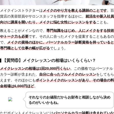
メイクインストラクターは
メイクのやり方を教える講師のことです
。百
貨店の美容部員やサロンスタッフを指導するほかに、
就活生や新入社員
向けに講座を開いたり、メイクに悩む女性にレッスンをする
ことも。
教えることがメインなので、
専門知識をはじめ、人にメイクをする技術
やトーク力も必要
です。その人に合ったメイクを提案することもあるの
で、
メイクの資格のほかに、パーソナルカラー診断資格を持っていると
専門職として仕事の幅が広がる
でしょう。
【質問⑥】メイクレッスンの相場はいくらくらい？
メイクレッスンの相場は1回20,000円くらい
。この価格ではパーソナル
カラー診断が含まれた、
自分に合ったフルメイクのレッスン
をしてもら
えます。そのほかにも
ポイントメイクのレッスンがあり、その場合の料
金相場は6,000円ほど
。
それなりのお値段だからお財布と相談しながら決め
るのがいいかもね。
ただポイントメイクレッスンには
パーソナルカラー診断は含まれていな