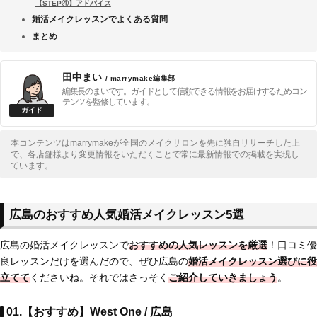
【STEP④】アドバイス
婚活メイクレッスンでよくある質問
まとめ
田中まい
/ marrymake編集部
編集長のまいです。ガイドとして信頼できる情報をお届けするためコン
テンツを監修しています。
本コンテンツはmarrymakeが全国のメイクサロンを先に独自リサーチした上
で、各店舗様より変更情報をいただくことで常に最新情報での掲載を実現し
ています。
広島のおすすめ人気婚活メイクレッスン5選
広島の婚活メイクレッスンで
おすすめの人気レッスンを厳選
！口コミ優
良レッスンだけを選んだので、ぜひ広島の
婚活メイクレッスン選びに役
立てて
くださいね。それではさっそく
ご紹介していきましょう
。
01.【おすすめ】West One / 広島