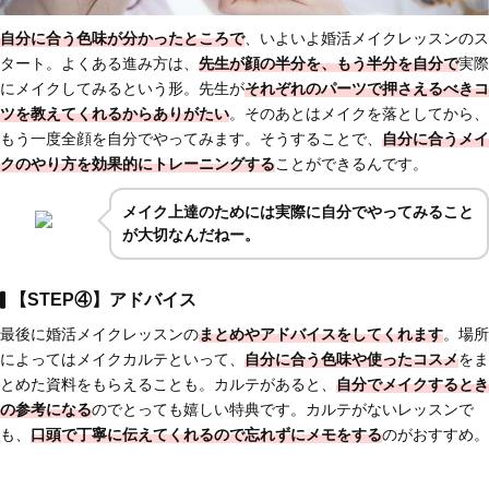
自分に合う色味が分かったところで
、いよいよ婚活メイクレッスンのス
タート。よくある進み方は、
先生が顔の半分を、もう半分を自分で
実際
にメイクしてみるという形。先生が
それぞれのパーツで押さえるべきコ
ツを教えてくれる
からありがたい
。そのあとはメイクを落としてから、
もう一度全顔を自分でやってみます。そうすることで、
自分に合うメイ
クのやり方を効果的にトレーニングする
ことができるんです。
メイク上達のためには実際に自分でやってみること
が大切なんだねー。
【STEP④】アドバイス
最後に婚活メイクレッスンの
まとめやアドバイスをしてくれます
。場所
によってはメイクカルテといって、
自分に合う色味や使ったコスメ
をま
とめた資料をもらえることも。カルテがあると、
自分でメイクするとき
の参考になる
のでとっても嬉しい特典です。カルテがないレッスンで
も、
口頭で丁寧に伝えてくれるので忘れずにメモをする
のがおすすめ。