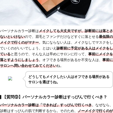
パーソナルカラー診断は
メイクしても大丈夫ですが、診断前には落とさ
ないといけない
ので、眉毛とファンデだけなどすぐに落とせる
最低限の
メイクで行くのがマナー
。気にならない人は、メイクなしでマスクをし
ていくのがいいでしょう。とはいえ
診断前に予定がある人はメイクをし
ている
と思うので、そんな人は早めにサロンに行って、
事前にメイクを
落とすようにしましょう
。オフできる場所があるか不安な人は、
事前に
サロンへ問い合わせてみてください
ね。
どうしてもメイクしたい人はオフできる場所がある
サロンを選ぼうね。
【質問⑨】パーソナルカラー診断はすっぴんで行くべき？
パーソナルカラー診断は
「できれば」すっぴんで行くべき
。なぜなら、
診断はすっぴんの肌で判断するから。そのため、
ノーメイクで行くのが