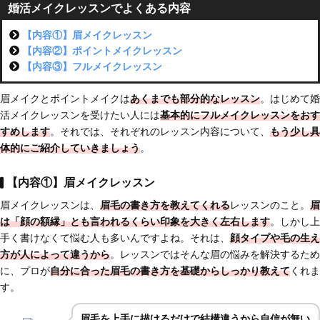
婚活メイクレッスンでよくある内容
【内容①】眉メイクレッスン
【内容②】ポイントメイクレッスン
【内容③】フルメイクレッスン
眉メイクとポイントメイクは
あくまでも部分的なレッスン
。はじめて婚
活メイクレッスンを受けたい人には
基本的にフルメイクレッスンをおす
すめします
。それでは、それぞれのレッスン内容について、
もう少し具
体的にご紹介していきましょう
。
【内容①】眉メイクレッスン
眉メイクレッスンは、
眉毛の書き方を教えてくれる
レッスンのこと。
眉
は「顔の額縁」とも言われるくらい印象を大きく左右します
。しかし上
手く書けなくて悩む人も多いんですよね。それは、
顔タイプや毛の生え
方が人によって違うから
。レッスンではそんな眉の悩みを解決するため
に、プロが
自分に合った眉毛の書き方を基礎からしっかり教えて
くれま
す。
眉毛を上手に描けるだけで結構違うから自信が無い