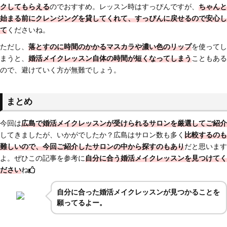
クしてもらえる
のでおすすめ。レッスン時はすっぴんですが、
ちゃんと
始まる前にクレンジングを貸してくれて、すっぴんに戻せるので安心し
て
くださいね。
ただし、
落とすのに時間のかかるマスカラや濃い色のリップ
を使ってし
まうと、
婚活メイクレッスン自体の時間が短くなってしまう
こともある
ので、避けていく方が無難でしょう。
まとめ
今回は
広島で婚活メイクレッスンが受けられるサロン
を厳選してご紹介
してきましたが、いかがでしたか？広島はサロン数も多く
比較するのも
難しいので、今回ご紹介したサロンの中から探すのもあり
だと思います
よ。ぜひこの記事を参考に
自分に合う婚活メイクレッスンを見つけてく
ださい
ね
自分に合った婚活メイクレッスンが見つかることを
願ってるよー。