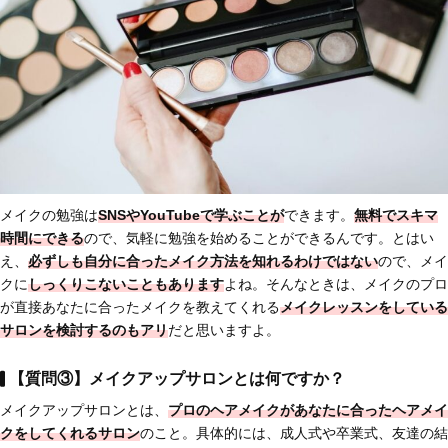
メイクの勉強は
SNSやYouTubeで学ぶことが
できます。
無料でスキマ
時間にできる
ので、気軽に勉強を始めることができるんです。とはい
え、
必ずしも自分に合ったメイク方法を知れるわけではない
ので、メイ
クに
しっくりこないこともあります
よね。そんなときは、メイクのプロ
が直接あなたに合ったメイクを教えてくれる
メイクレッスンをしている
サロンを検討するのもアリ
だと思いますよ。
【質問③】メイクアップサロンとは何ですか？
メイクアップサロンとは、
プロのヘアメイクがあなたに合ったヘアメイ
クをしてくれるサロン
のこと。具体的には、成人式や卒業式、友達の結