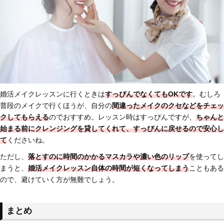
婚活メイクレッスンに行くときは
すっぴんでなくてもOKです
。むしろ
普段のメイクで行くほうが、自分の
間違ったメイクのクセなどをチェッ
クしてもらえる
のでおすすめ。レッスン時はすっぴんですが、
ちゃんと
始まる前にクレンジングを貸してくれて、すっぴんに戻せるので安心し
て
くださいね。
ただし、
落とすのに時間のかかるマスカラや濃い色のリップ
を使ってし
まうと、
婚活メイクレッスン自体の時間が短くなってしまう
こともある
ので、避けていく方が無難でしょう。
まとめ