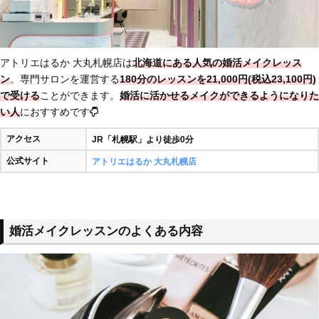
アトリエはるか 大丸札幌店は
北海道にある人気の婚活メイクレッス
ン
。専門サロンを運営する
180分のレッスンを21,000円(税込23,100円)
で受ける
ことができます。
婚活に活かせるメイクができるようになりた
い人
におすすめです
アクセス
JR「札幌駅」より徒歩0分
公式サイト
アトリエはるか 大丸札幌店
婚活メイクレッスンのよくある内容