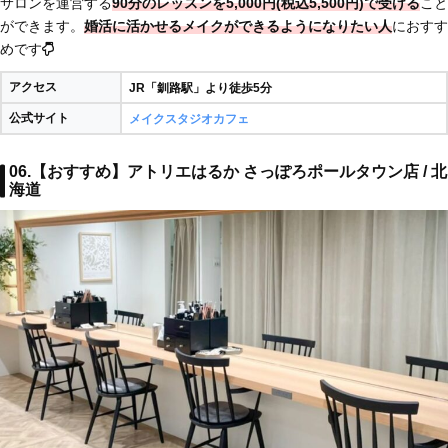
サロンを運営する
90分のレッスンを5,000円(税込5,500円)で受ける
こと
ができます。
婚活に活かせるメイクができるようになりたい人
におすす
めです
アクセス
JR「釧路駅」より徒歩5分
公式サイト
メイクスタジオカフェ
06.【おすすめ】アトリエはるか さっぽろポールタウン店 / 北
海道