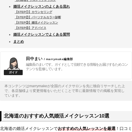
婚活メイクレッスンのよくある流れ
【STEP①】カウンセリング
【STEP②】パーソナルカラー診断
【STEP③】婚活メイクレッスン
【STEP④】アドバイス
婚活メイクレッスンでよくある質問
まとめ
田中まい
/ marrymake編集部
編集長のまいです。ガイドとして信頼できる情報をお届けするためコン
テンツを監修しています。
本コンテンツはmarrymakeが全国のメイクサロンを先に独自リサーチした上
で、各店舗様より変更情報をいただくことで常に最新情報での掲載を実現し
ています。
北海道のおすすめ人気婚活メイクレッスン10選
北海道の婚活メイクレッスンで
おすすめの人気レッスンを厳選
！口コミ