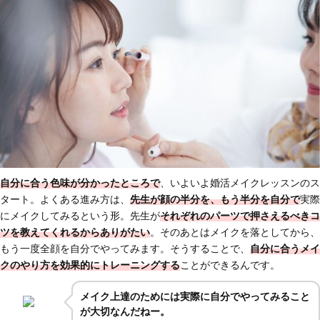
自分に合う色味が分かったところで
、いよいよ婚活メイクレッスンのス
タート。よくある進み方は、
先生が顔の半分を、もう半分を自分で
実際
にメイクしてみるという形。先生が
それぞれのパーツで押さえるべきコ
ツを教えてくれる
からありがたい
。そのあとはメイクを落としてから、
もう一度全顔を自分でやってみます。そうすることで、
自分に合うメイ
クのやり方を効果的にトレーニングする
ことができるんです。
メイク上達のためには実際に自分でやってみること
が大切なんだねー。