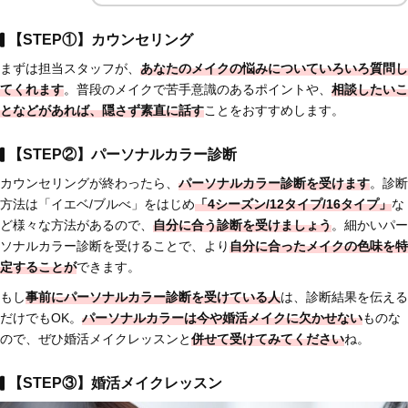
【STEP①】カウンセリング
まずは担当スタッフが、
あなたのメイクの悩みについていろいろ質問し
てくれます
。普段のメイクで苦手意識のあるポイントや、
相談したいこ
となどがあれば、隠さず素直に話す
ことをおすすめします。
【STEP②】パーソナルカラー診断
カウンセリングが終わったら、
パーソナルカラー診断を受けます
。診断
方法は「イエベ/ブルべ」をはじめ
「4シーズン/12タイプ/16タイプ」
な
ど様々な方法があるので、
自分に合う診断を受けましょう
。細かいパー
ソナルカラー診断を受けることで、より
自分に合ったメイクの色味を特
定することが
できます。
もし
事前にパーソナルカラー診断を受けている人
は、診断結果を伝える
だけでもOK。
パーソナルカラーは今や婚活メイクに欠かせない
ものな
ので、ぜひ婚活メイクレッスンと
併せて受けてみてください
ね。
【STEP③】婚活メイクレッスン