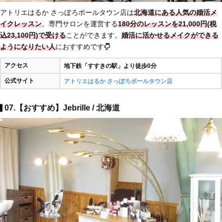
アトリエはるか さっぽろポールタウン店は
北海道にある人気の婚活メ
イクレッスン
。専門サロンを運営する
180分のレッスンを21,000円(税
込23,100円)で受ける
ことができます。
婚活に活かせるメイクができる
ようになりたい人
におすすめです
アクセス
地下鉄「すすきの駅」より徒歩0分
公式サイト
アトリエはるか さっぽろポールタウン店
07.【おすすめ】Jebrille / 北海道