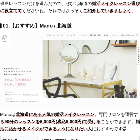
優良レッスンだけを選んだので、ぜひ北海道の
婚活メイクレッスン選び
に役立てて
くださいね。それではさっそく
ご紹介していきましょう
。
01.【おすすめ】Mano / 北海道
Manoは
北海道にある人気の婚活メイクレッスン
。専門サロンを運営す
る
90分のレッスンを6,000円(税込6,600円)で受ける
ことができます。
婚
活に活かせるメイクができるようになりたい人
におすすめです