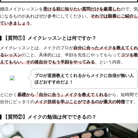
婚活メイクレッスンを
受ける前に知りたい質問だけを厳選した
ので、気
になるものがあればぜひ参考にしてください。
それでは順番にご紹介し
ていきましょう
。
【質問①】メイクレッスンとは何ですか？
メイクレッスンとは、メイクのプロが
自分に合ったメイクを教えてくれ
るレッスン
のこと。具体的には、半顔を先生にやってもらって
コツを教
えてもらい、その後自分でもう半顔をやってみる
、という内容。
プロが直接教えてくれるからメイクに自信
が無い人
ほどおすすめだよ！
とにかく
基礎から「自分に合う」メイクを教えてくれる
から、短時間で
自分にピッタリの
メイク技術を学ぶことができるのが最大の特徴
です。
【質問②】メイクの勉強は何でできるの？