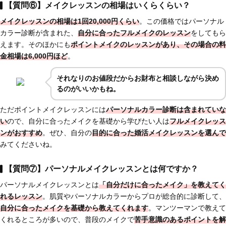
【質問⑥】メイクレッスンの相場はいくらくらい？
メイクレッスンの相場は1回20,000円くらい
。この価格ではパーソナル
カラー診断が含まれた、
自分に合ったフルメイクのレッスン
をしてもら
えます。そのほかにも
ポイントメイクのレッスンがあり、その場合の料
金相場は6,000円ほど
。
それなりのお値段だからお財布と相談しながら決め
るのがいいかもね。
ただポイントメイクレッスンには
パーソナルカラー診断は含まれていな
い
ので、自分に合ったメイクを基礎から学びたい人は
フルメイクレッス
ンがおすすめ
。ぜひ、自分の
目的に合った婚活メイクレッスンを選んで
みてくださいね。
【質問⑦】パーソナルメイクレッスンとは何ですか？
パーソナルメイクレッスンとは
「自分だけに合ったメイク」を教えてく
れるレッスン
。肌質やパーソナルカラーからプロが総合的に診断して、
自分に合ったメイクを基礎から教えてくれます
。マンツーマンで教えて
くれるところが多いので、普段のメイクで
苦手意識のあるポイントを解