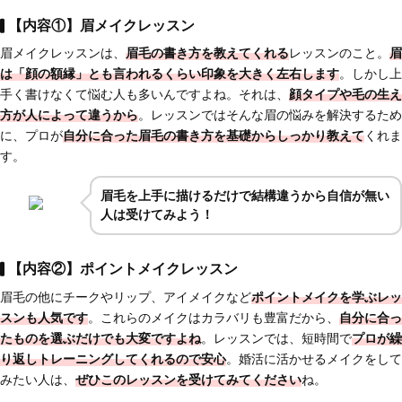
【内容①】眉メイクレッスン
眉メイクレッスンは、
眉毛の書き方を教えてくれる
レッスンのこと。
眉
は「顔の額縁」とも言われるくらい印象を大きく左右します
。しかし上
手く書けなくて悩む人も多いんですよね。それは、
顔タイプや毛の生え
方が人によって違うから
。レッスンではそんな眉の悩みを解決するため
に、プロが
自分に合った眉毛の書き方を基礎からしっかり教えて
くれま
す。
眉毛を上手に描けるだけで結構違うから自信が無い
人は受けてみよう！
【内容②】ポイントメイクレッスン
眉毛の他にチークやリップ、アイメイクなど
ポイントメイクを学ぶレッ
スンも人気です
。これらのメイクはカラバリも豊富だから、
自分に合っ
たものを選ぶだけでも大変ですよね
。レッスンでは、短時間で
プロが
繰
り返しトレーニングしてくれるので安心
。婚活に活かせるメイクをして
みたい人は、
ぜひこのレッスンを受けてみてください
ね。