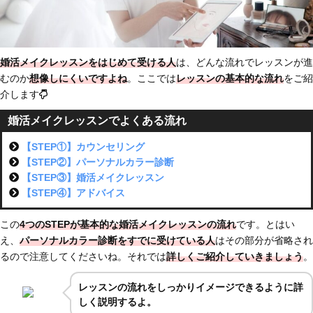
婚活メイクレッスンをはじめて受ける人
は、どんな流れでレッスンが進
むのか
想像しにくいですよね
。ここでは
レッスンの基本的な流れ
をご紹
介します
婚活メイクレッスンでよくある流れ
【STEP①】カウンセリング
【STEP②】パーソナルカラー診断
【STEP③】婚活メイクレッスン
【STEP④】アドバイス
この
4つのSTEPが基本的な婚活メイクレッスンの流れ
です。とはい
え、
パーソナルカラー診断をすでに受けている人
はその部分が省略され
るので注意してくださいね。それでは
詳しくご紹介していきましょう
。
レッスンの流れをしっかりイメージできるように詳
しく説明するよ。