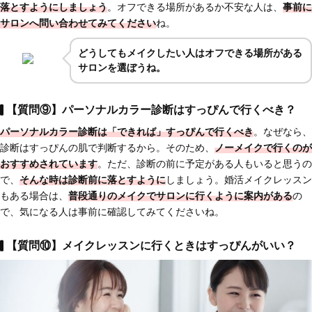
落とすようにしましょう
。オフできる場所があるか不安な人は、
事前に
サロンへ問い合わせてみてください
ね。
どうしてもメイクしたい人はオフできる場所がある
サロンを選ぼうね。
【質問⑨】パーソナルカラー診断はすっぴんで行くべき？
パーソナルカラー診断は
「できれば」すっぴんで行くべき
。なぜなら、
診断はすっぴんの肌で判断するから。そのため、
ノーメイクで行くのが
おすすめされています
。ただ、診断の前に予定がある人もいると思うの
で、
そんな時は診断前に落とす
ように
しましょう。婚活メイクレッスン
もある場合は、
普段通りのメイクでサロンに行くように案内がある
の
で、気になる人は事前に確認してみてくださいね。
【質問⑩】メイクレッスンに行くときはすっぴんがいい？