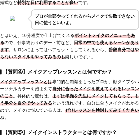
婚式など
特別な日に利用することが多い
です。
プロが全部やってくれるからメイクで失敗できない
日に使うといいよ。
とはいえ、10分程度で仕上げてくれる
ポイントメイクのメニューもあ
る
ので、仕事終わりのデート前など、
日常の中でも使えるシーンがあり
ます
。サロンによってはヘアセットもしてくれるから、
普段自分ではや
らないスタイルをやってみるのも
楽しいですよ。
【質問④】メイクアップレッスンとは何ですか？
メイクアップレッスンとは
専門的な知識をもったプロが、顔タイプやパ
ーソナルカラーを踏まえて
自分に合ったメイクを教えてくれるレッスン
のこと
。具体的な流れは、
まずは半顔を先生にメイクしてもらって、も
う半分を自分でやってみる
という流れです。自分に合うメイクがわかる
ので、メイクに悩んでいる人は、
ぜひレッスンを検討してみてください
ね。
【質問⑤】メイクインストラクターとは何ですか？