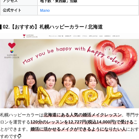
アクセス
地下鉄「東西線」沿線
公式サイト
Mano
02.【おすすめ】札幌ハッピーカラー / 北海道
札幌ハッピーカラーは
北海道にある人気の婚活メイクレッスン
。専門サ
ロンを運営する
120分のレッスンを12,727円(税込14,000円)で受ける
こ
とができます。
婚活に活かせるメイクができるようになりたい人
におす
すめです