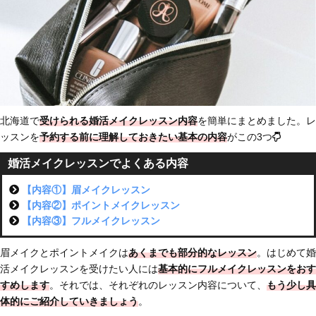
北海道で
受けられる婚活メイクレッスン内容
を簡単にまとめました。レ
ッスンを
予約する前に理解しておきたい基本の内容
がこの3つ
婚活メイクレッスンでよくある内容
【内容①】眉メイクレッスン
【内容②】ポイントメイクレッスン
【内容③】フルメイクレッスン
眉メイクとポイントメイクは
あくまでも部分的なレッスン
。はじめて婚
活メイクレッスンを受けたい人には
基本的にフルメイクレッスンをおす
すめします
。それでは、それぞれのレッスン内容について、
もう少し具
体的にご紹介していきましょう
。