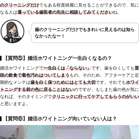
のクリーニングだけ
でもある程度綺麗に見せることができるので、気に
なる人は
通っている歯医者の先生に相談してみてください
ね。
歯のクリーニングだけでもきれいに見えるのは知ら
なかったなー！
【質問⑤】婚活ホワイトニング一生白くなるの？
婚活ホワイトニングで
一生白くは「ならない」
です。歯を白くしても
普
段の飲食で着色汚れはついてしまう
もの。そのため、アフターケアと定
期的なメンテは
歯を白く保つためにはとても大切
です。それでも
ホワイ
トニングする前の色に戻ることはない
のですが、もしまた歯の色が気に
なれば、そのタイミングで
クリニックに行ってケアしてもらうのがいい
と思いますよ。
【質問⑥】婚活ホワイトニング向いていない人は？