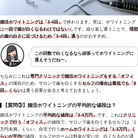
婚活ホワイトニングは「3-4回」
で終わります。実は、ホワイトニング
は
一回で歯が白くなるわけではない
んです。繰り返し通うことで、
理想
の歯の白さに近づけるため「3-4回」通う
のがおすすめ。
この回数で白くなるなら頑張ってホワイトニングに
通えそうだねー。
ちなみにこれは
専門クリニックで婚活ホワイトニングをする「オフィ
ス」
の場合のため、サロンで歯を白くする
セルフの場合は最低でも「8
回」くらい
は通う必要があると考えておきましょう。
【質問③】婚活ホワイトニングの平均的な値段は？
婚活ホワイトニングの
平均的な値段は「3-4万円」
です。これは
クリニ
ックで行う「オフィス」
の値段で、サロンで歯を白くするセルフは「1
万円未満」くらい、自宅で行う
ホームホワイトニングは「1-3万円」く
らいが平均
の値段。セルフやホームは料金が安い分、白くなるのが遅