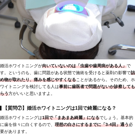
婚活ホワイトニングが
向いていないのは「虫歯や歯周病がある人」
で
す。というのも、歯に問題がある状態で施術を受けると薬剤の影響で
詰
め物が取れたり、痛みを感じやすくなる
ことがあるから。そのため、ホ
ワイトニングを検討してる人は
事前に歯医者で問題がないか診察しても
らう
方がいいと思いますよ。
【質問⑦】婚活ホワイトニングは1回で綺麗になる？
婚活ホワイトニングは
1回で「まあまあ綺麗」になる
でしょう。基本的
に歯を徐々に白くするので、
理想の白さにするまでに「3-4回」通う
必
要があります。