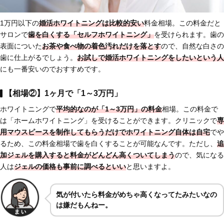
1万円以下の
婚活ホワイトニングは比較的安い
料金相場。この料金だと
サロンで
歯を白くする「セルフホワイトニング」
を受けられます。歯の
表面についた
お茶や食べ物の着色汚れだけを落とす
ので、自然な白さの
歯に仕上がるでしょう。
お試しで婚活ホワイトニングをしたいという人
にも一番安いのでおすすめです。
【相場②】1ヶ月で「1～3万円」
ホワイトニングで
平均的なのが「1～3万円」の料金
相場。この料金で
は「ホームホワイトニング」を受けることができます。クリニックで
専
用マウスピースを制作
してもらうだけで
ホワイトニング自体は自宅
でや
るため、この料金相場で歯を白くすることが可能なんです。ただし、
追
加ジェルを購入すると料金がどんどん高くついてしまう
ので、気になる
人は
ジェルの価格も事前に調べるといい
と思いますよ。
気が付いたら料金がめちゃ高くなってたみたいなの
は嫌だもんねー。