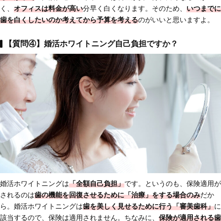
く、
オフィスは料金が高い
分早く白くなります。そのため、
いつまでに
歯を白くしたいのか考えてから予算を考える
のがいいと思いますよ。
【質問④】婚活ホワイトニング自己負担ですか？
婚活ホワイトニングは
「全額自己負担」
です。というのも、保険適用が
されるのは
歯の機能を回復させるために「治療」をする場合のみ
だか
ら。婚活ホワイトニングは
歯を美しく見せるために行う「審美歯科」
に
該当するので、保険は適用されません。ちなみに、
保険が適用される歯