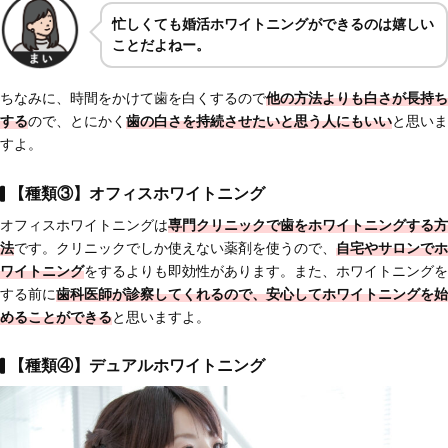
忙しくても婚活ホワイトニングができるのは嬉しい
ことだよねー。
ちなみに、時間をかけて歯を白くするので
他の方法よりも白さが長持ち
する
ので、とにかく
歯の白さを
持続させたい
と思う人にもいい
と思いま
すよ。
【種類③】オフィスホワイトニング
オフィスホワイトニングは
専門クリニックで歯をホワイトニングする方
法
です。クリニックでしか使えない薬剤を使うので、
自宅やサロンでホ
ワイトニング
をするよりも即効性があります。また、ホワイトニングを
する前に
歯科医師が診察してくれるので、安心してホワイトニングを始
めることができる
と思いますよ。
【種類④】デュアルホワイトニング