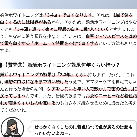
婚活ホワイトニングは
「3-4回」で白くなります
。それは、
1回で
歯を
白くするのには限界がある
から。そのため、婚活ホワイトニングは少な
くとも
「3-4回」通って徐々に理想の白さに近づいていく
と考えましょ
う。ちなみに通う回数を少なくしたい人は、
自宅でマウスピースをはめ
て歯を白くする「ホーム」で時間をかけて白くする
という方法もありま
すよ。
【質問⑨】婚活ホワイトニング効果何年くらい持つ？
婚活ホワイトニングの効果は「2-3年」くらい
持ちます。ただし、これ
は
理想の白さになるまで通い続けた
うえで、アフターケアを自宅でちゃ
んと行った場合の期間。
ケアをしないと
早い人で数か月で歯の色が元に
戻ってしまう
んです。また、普段の飲食でも
お茶やコーヒーなど着色汚
れが着きやすいものを避ける
のも白さを持続させるために必要だと考え
てくださいね。
せっかく白くしたのに着色汚れで色が戻るのは超も
ったいないよねー。