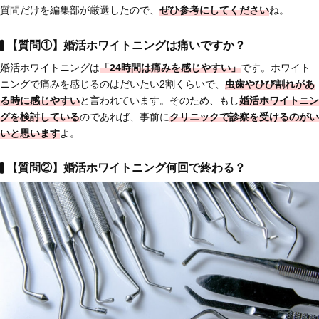
質問だけを編集部が厳選したので、
ぜひ参考にしてください
ね。
【質問①】婚活ホワイトニングは痛いですか？
婚活ホワイトニングは
「24時間は痛みを感じやすい」
です。ホワイト
ニングで痛みを感じるのはだいたい2割くらいで、
虫歯や
ひび割れがあ
る時
に感じやすい
と言われています。そのため、もし
婚活ホワイトニン
グを検討している
のであれば、事前に
クリニックで診察を受けるのがい
い
と思います
よ。
【質問②】婚活ホワイトニング何回で終わる？