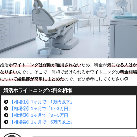
婚活
ホワイトニングは保険が適用されない
ため、料金が
気になる人はか
なり多い
んです。そこで、浦和で受けられるホワイトニングの
料金相場
について編集部が簡単にまとめた
ので、ぜひ参考にしてください
婚活ホワイトニングの料金相場
【相場①】1ヶ月で「1万円以下」
【相場②】1ヶ月で「1～3万円」
【相場③】1ヶ月で「3～5万円」
【相場④】1ヶ月で「5万円以上」