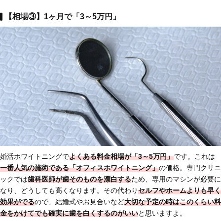
【相場③】1ヶ月で「3～5万円」
婚活ホワイトニングで
よくある料金相場が「3～5万円」
です。これは
一番人気の施術である「オフィスホワイトニング」
の価格。専門クリニ
ックでは
歯科医師が歯そのものを漂白する
ため、専用のマシンが必要に
なり、どうしても高くなります。その代わり
セルフやホームよりも早く
効果がでる
ので、結婚式やお見合いなど
大切な予定の時はこのくらい料
金をかけてでも確実に歯を白くするのがいい
と思いますよ。