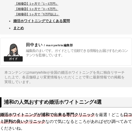
【相場②】1ヶ月で「1～3万円」
【相場③】1ヶ月で「3～5万円」
【相場④】1ヶ月で「5万円以上」
婚活ホワイトニングでよくある質問
まとめ
田中まい
/ marrywhite編集部
編集長のまいです。ガイドとして信頼できる情報をお届けするためコン
テンツを監修しています。
本コンテンツはmarrywhiteが全国の婚活ホワイトニングを先に独自リサーチ
した上で、各店舗様より変更情報をいただくことで常に最新情報での掲載を
実現しています。
浦和の人気おすすめ婚活ホワイトニング4選
婚活ホワイトニングが浦和で出来る専門クリニック
を厳選！どこも
口コ
ミ評判の良いクリニック
なので気になるところがあればぜひ調べてみて
くださいね。